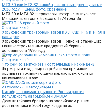
Спецтехника
0
МТЗ-80 или МТЗ-82: какой трактор выгоднее купить в
2026 году — цены, фото, сравнение
МТЗ-80 и МТЗ-82 — тракторы, которые выпускает
Минский тракторный завод с 1974 года. За
Спецтехника
0
Харьковский тракторный завод и ХЗТСШ: Т-16 и Т-150 в
наши дни
Харьковский тракторный завод — одно из старейших
машиностроительных предприятий Украины,
основанное в 1930 году.
Спецтехника
0
Что сейчас выпускает Ростсельмаш и какие цены
Фермеры и владельцы агробизнеса привыкли
оценивать технику по двум параметрам: сколько
намолачивает в час
Автосалоны и автодилеры
0
Китайцы отжимают рынок: в России растет
популярность автомобилей OMODA
Доля китайских брендов на российском рынке
достигла пика в 2024 году, когда на их