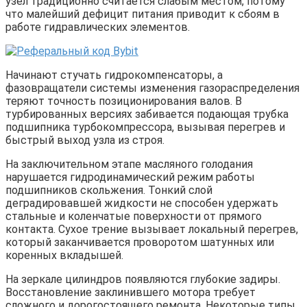
узел традиционно считается слабым местом, потому
что малейший дефицит питания приводит к сбоям в
работе гидравлических элементов.
Начинают стучать гидрокомпенсаторы, а
фазовращатели системы изменения газораспределения
теряют точность позиционирования валов. В
турбированных версиях забивается подающая трубка
подшипника турбокомпрессора, вызывая перегрев и
быстрый выход узла из строя.
На заключительном этапе масляного голодания
нарушается гидродинамический режим работы
подшипников скольжения. Тонкий слой
деградировавшей жидкости не способен удержать
стальные и коленчатые поверхности от прямого
контакта. Сухое трение вызывает локальный перегрев,
который заканчивается проворотом шатунных или
коренных вкладышей.
На зеркале цилиндров появляются глубокие задиры.
Восстановление заклинившего мотора требует
сложного и дорогостоящего ремонта. Некоторые типы