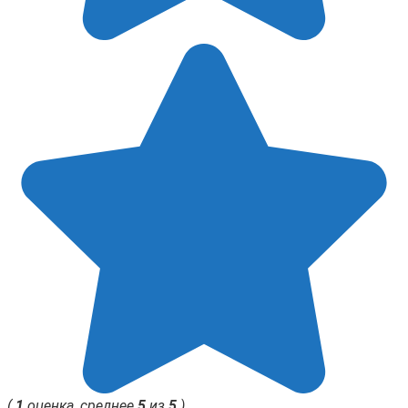
(
1
оценка, среднее
5
из
5
)