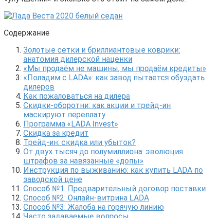
Содержание
Золотые сетки и бриллиантовые коврики:
анатомия дилерской наценки
«Мы продаём не машины, мы продаём кредиты»
«Поладим с LADA»: как завод пытается обуздать
дилеров
Как пожаловаться на дилера
Скидки-оборотни: как акции и трейд-ин
маскируют переплату
Программа «LADA Invest»
Скидка за кредит
Трейд-ин: скидка или убыток?
От двух тысяч до полумиллиона: эволюция
штрафов за навязанные «допы»
Инструкция по выживанию: как купить LADA по
заводской цене
Способ №1: Предварительный договор поставки
Способ №2: Онлайн-витрина LADA
Способ №3: Жалоба на горячую линию
Часто задаваемые вопросы