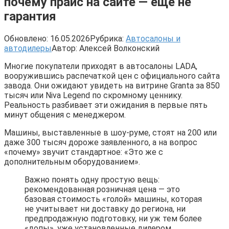
почему прайс на сайте — ещё не
гарантия
Обновлено:
16.05.2026
Рубрика:
Автосалоны и
автодилеры
Автор:
Алексей Волконский
Многие покупатели приходят в автосалоны LADA,
вооружившись распечаткой цен с официального сайта
завода. Они ожидают увидеть на витрине Granta за 850
тысяч или Niva Legend по скромному ценнику.
Реальность разбивает эти ожидания в первые пять
минут общения с менеджером.
Машины, выставленные в шоу-руме, стоят на 200 или
даже 300 тысяч дороже заявленного, а на вопрос
«почему» звучит стандартное: «Это же с
дополнительным оборудованием».
Важно понять одну простую вещь:
рекомендованная розничная цена — это
базовая стоимость «голой» машины, которая
не учитывает ни доставку до региона, ни
предпродажную подготовку, ни уж тем более
«допы», уже установленные дилером.